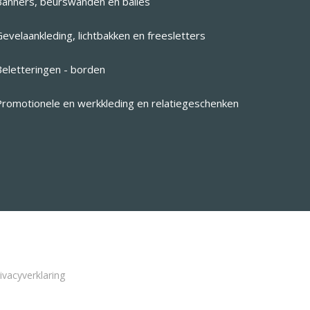
Banners, beurswanden en balies
evelaankleding, lichtbakken en freesletters
Beletteringen - borden
Promotionele en werkkleding en relatiegeschenken
ivacyverklaring