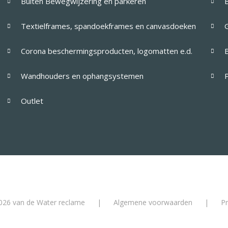
Buiten Bewegwijzering en parkeren
Textielframes, spandoekframes en canvasdoeken
G
Corona beschermingsproducten, logomatten e.d.
Wandhouders en ophangsystemen
Outlet
026 van de Water reclame
|
Algemene voorwaarden
|
Pr