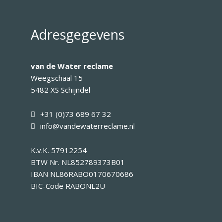
Adresgegevens
van de Water reclame
Weegschaal 15
5482 XS Schijndel
+31 (0)73 689 67 32
info@vandewaterreclame.nl
K.v.K.
57912254
BTW Nr.
NL852789373B01
IBAN
NL86RABO0170670686
BIC-Code
RABONL2U