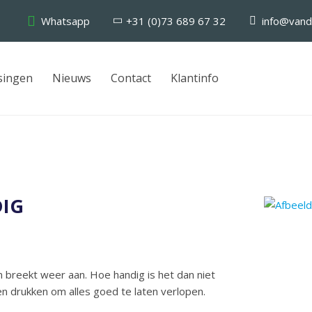
Whatsapp
+31 (0)73 689 67 32
info@vand
singen
Nieuws
Contact
Klantinfo
DIG
n breekt weer aan. Hoe handig is het dan niet
en drukken om alles goed te laten verlopen.