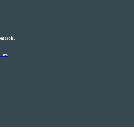
arasols.
rines