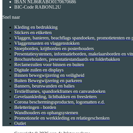
IBAN
NL86RABO0170670686
BIC-Code
RABONL2U
Snel naar
Kleding en bedrukking
Stickers en etiketten
Vlaggen, banieren, beachflags spandoeken, promotietenten en p
Vlaggenmasten en vlaggenstokken
Stoepborden, krijtborden en posterhouders
Presentatiesystemen, informatieborden, makelaarsborden en vit
Brochurehouders, presentatiestandaards en folderbakken
Reclamezuilen voor binnen en buiten
Digitale zuilen en displays
Binnen bewegwijzering en veiligheid
Buiten Bewegwijzering en parkeren
Banners, beurswanden en balies
Textielframes, spandoekframes en canvasdoeken
Gevelaankleding, lichtbakken en freesletters
Corona beschermingsproducten, logomatten e.d.
Beletteringen - borden
Wandhouders en ophangsystemen
Promotionele en werkkleding en relatiegeschenken
Outlet