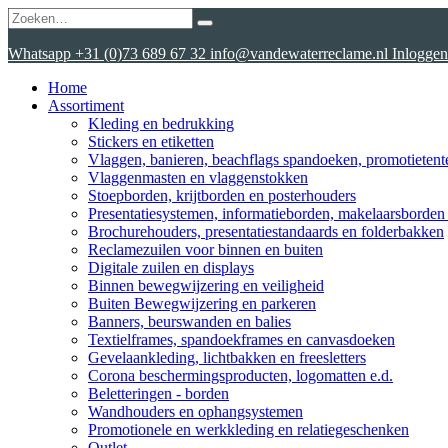
Whatsapp
+31 (0)73 689 67 32
info@vandewaterreclame.nl
Inloggen
Home
Assortiment
Kleding en bedrukking
Stickers en etiketten
Vlaggen, banieren, beachflags spandoeken, promotietente
Vlaggenmasten en vlaggenstokken
Stoepborden, krijtborden en posterhouders
Presentatiesystemen, informatieborden, makelaarsborden 
Brochurehouders, presentatiestandaards en folderbakken
Reclamezuilen voor binnen en buiten
Digitale zuilen en displays
Binnen bewegwijzering en veiligheid
Buiten Bewegwijzering en parkeren
Banners, beurswanden en balies
Textielframes, spandoekframes en canvasdoeken
Gevelaankleding, lichtbakken en freesletters
Corona beschermingsproducten, logomatten e.d.
Beletteringen - borden
Wandhouders en ophangsystemen
Promotionele en werkkleding en relatiegeschenken
Outlet