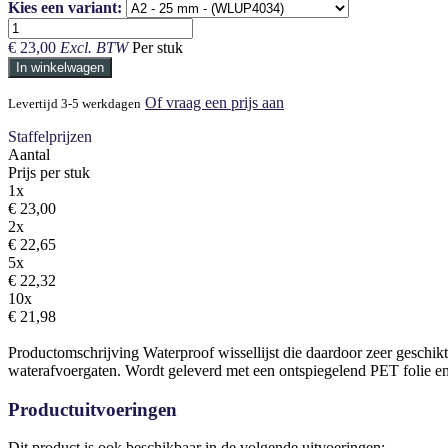
Kies een variant:
€
23,00
Excl. BTW
Per stuk
In winkelwagen
Of vraag een prijs aan
Levertijd 3-5 werkdagen
Staffelprijzen
Aantal
Prijs per stuk
1x
€ 23,00
2x
€ 22,65
5x
€ 22,32
10x
€ 21,98
Productomschrijving
Waterproof wissellijst die daardoor zeer geschik
waterafvoergaten. Wordt geleverd met een ontspiegelend PET folie e
Productuitvoeringen
Dit product is ook beschikbaar in de volgende uitvoeringen: