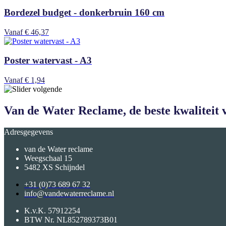
Bordezel budget - donkerbruin 160 cm
Vanaf
€ 46,37
Poster watervast - A3
Vanaf
€ 1,94
Van de Water Reclame, de beste kwaliteit v
Adresgegevens
van de Water reclame
Weegschaal 15
5482 XS Schijndel
+31 (0)73 689 67 32
info@vandewaterreclame.nl
K.v.K.
57912254
BTW Nr.
NL852789373B01